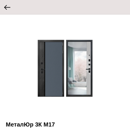
МеталЮр 3К M17