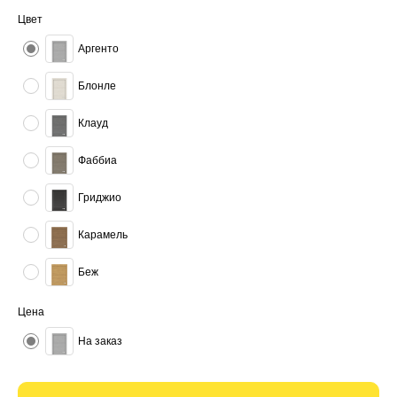
Цвет
Аргенто
Блонле
Клауд
Фаббиа
Гриджио
Карамель
Беж
Цена
На заказ